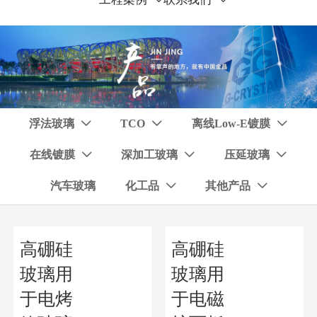
浮法玻璃
离线Low-E镀膜
TCO



在线镀膜
深加工玻璃
压延玻璃



汽车玻璃
化工品
其他产品


高硼硅
高硼硅
玻璃用
玻璃用
于电烤
于电磁