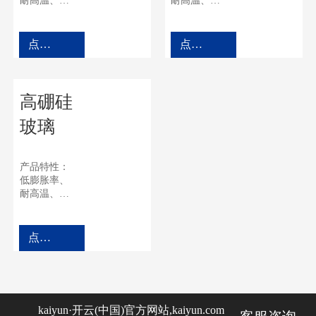
耐高温、高
耐高温、高
护方面。
护方面。
强度、高硬
强度、高硬
产品种类：
产品种类：
度、高透光
度、高透光
硼硅3.3家电
硼硅3.3家电
率、耐热冲
率、耐热冲
点击进入
点击进入
玻璃、硼硅
玻璃、硼硅
击和高化学
击和高化学
4.0防火玻璃
4.0防火玻璃
稳定性。
稳定性。
和硼硅4.0装
和硼硅4.0装
产品用途：
产品用途：
饰防火玻
饰防火玻
广泛应用于
广泛应用于
高硼硅
璃。
璃。
家电玻璃、
家电玻璃、
壁炉玻璃、
壁炉玻璃、
玻璃
照明、防
照明、防
火、防火融
火、防火融
合装饰、太
合装饰、太
产品特性：
阳能发电、
阳能发电、
低膨胀率、
精密仪器、
精密仪器、
耐高温、高
环境工程、
环境工程、
强度、高硬
化学工程、
化学工程、
度、高透光
半导体技
半导体技
率、耐热冲
点击进入
术、安全防
术、安全防
击和高化学
护方面。
护方面。
稳定性。
产品种类：
产品种类：
产品用途：
硼硅3.3家电
硼硅3.3家电
广泛应用于
玻璃、硼硅
玻璃、硼硅
家电玻璃、
4.0防火玻璃
4.0防火玻璃
kaiyun·开云(中国)官方网站,kaiyun.com
壁炉玻璃、