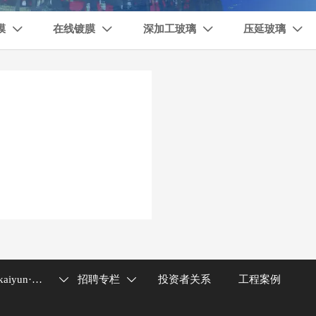
膜
在线镀膜
深加工玻璃
压延玻璃




kaiyun·开云(中国)官方网站,kaiyun.com信息
招聘专栏
投资者关系
工程案例

