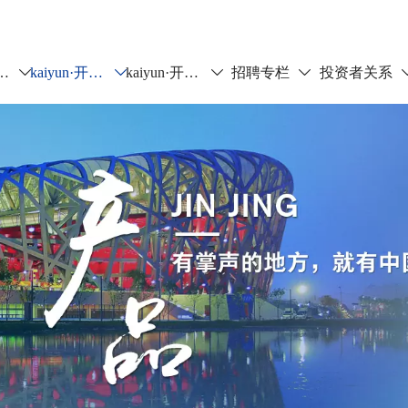
(中国)官方网站,kaiyun.com
kaiyun·开云(中国)官方网站,kaiyun.com产品
kaiyun·开云(中国)官方网站,kaiyun.com信息
招聘专栏
投资者关系



