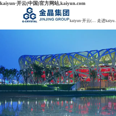
kaiyun·开云(中国)官方网站,kaiyun.com
kaiyun·开云(中国)官方网站,kaiyun.com
走进kaiyun·开云