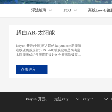
浮法玻璃
TCO
离线Low-E镀


超白AR-太阳能
kaiyun·开云(中国)官方网站,kaiyun.com新能源
在线硬质减反射(SUN+-AR)镀膜玻璃是为满足
太阳能光伏组件应用而设计的全新高端镀膜玻
璃，是硬质减反射膜和超白浮法玻璃组合的新
产品。产品最大程度减小了玻璃与空气界面的
反射，增加可见光透过率，同时还可降低由入
点击进入
射光角度变化所造成的透射率的减小程度，显
著提高了太阳能电池的输出功率。经验证，薄
膜太阳能电池每平米输出功率增加3瓦左右，典
型晶硅太阳能组件增加约5瓦。膜层坚硬、持久
耐用，颜色自然呈中性。
kaiyun·开云(中国)官方网站,kaiyun.com
走进kaiyun·开云(中国)官方网站,kaiyun.com
kaiyun·开云(中国)官方网站,kaiyun.com产品

