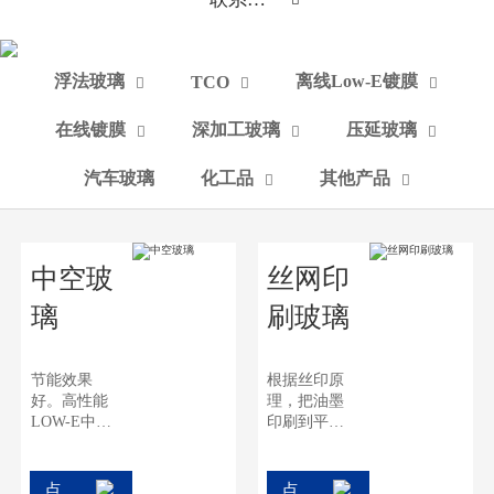
浮法玻璃
离线Low-E镀膜
TCO



在线镀膜
深加工玻璃
压延玻璃



汽车玻璃
化工品
其他产品


中空玻
丝网印
璃
刷玻璃
节能效果
根据丝印原
好。高性能
理，把油墨
LOW-E中空
印刷到平板
玻璃，其镀
玻璃的表
膜层具有对
面，而后采
可见光高透
用油墨的固
点击进入
点击进入