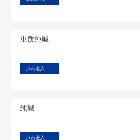
重质纯碱
点击进入
纯碱
点击进入