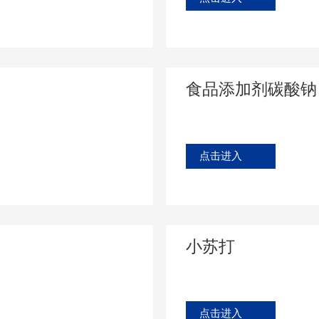
食品添加剂碳酸钠
点击进入
小苏打
点击进入