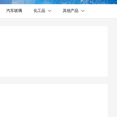
汽车玻璃
化工品
其他产品

