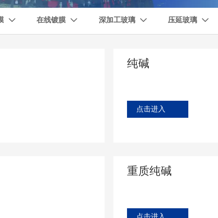
膜
在线镀膜
深加工玻璃
压延玻璃




纯碱
点击进入
重质纯碱
点击进入