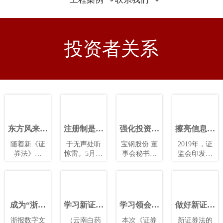
投资者关系
东方风来满
注册制是上
强化投资人
擦亮信息披
眼春,山河
市公司的新
知情权保
露的“窗
随着新《证
于无声处听
宝钢股份 董
2019年，证
万里起宏图
赛道！
护，持续提
口”，握紧
券法》颁
惊雷。5月15
事会秘书室
监会印发了
——东方明
升投资者关
投资者关系
布，并于
日，是第二
一、新证券
《推动提高
珠践行新证
系管理
的“纽带”
2020年3月1
个“ 全国投资
法的变化
上市公司质
日起正式实
者保护日”，
2019年底，
量行动计
券法、加强
施，标志着
在今年的特
中国全国人
划》，提出
投资者保护
我国资本市
殊时期下，
大常委会审
在七个方面
成为“浙江
学习新证券
学习领会新
做好新证券
工作
场在市场
似乎为中国
议通过了修
提高上市公
及国内传媒
法、切实加
证券法要求
法贯彻落实
化、法治化
资本市场日
订后的《中
司质量，其
浙报数字文
（云南白药
本次《证券
新证券法的