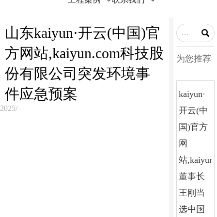
山东kaiyun·开云(中国)官

方网站,kaiyun.com科技股
为您推荐
份有限公司突发环境事
件应急预案
kaiyun·
2025/12/29
开云(中
国)官方
网
站,kaiyun
董事长
王刚当
选中国