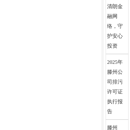
清朗金
赋能产
融网
业工人
络，守
队伍建
护安心
设
投资
2025年
滕州公
司排污
许可证
执行报
告
滕州